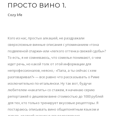
ПРОСТО ВИНО 1.
Cozy life
Кого из нас, простых алкашей, не раздражали
сверхсложные винные описания с упоминанием «тона
подвяленой спаржи» или «легкого оттенка свежей сдобы»?
То есть, я не сомневаюсь, что сомелье понимают, о чем
идет речь, но какой толк от этой информации для
непрофессионалов, неясно,- «Папа, а ты сейчас с кем
разговаривал?» — все равно что рассказывать о Риме
исключительно по-итальянски. Ну так вот, будучи
любителем «накатить» со стажем, я начинаю серию
репортажей о дешевом вине стоимостью до 1000 рублей
для тех, кто только тренирует вкусовые рецепторы. Я
постараюсь описывать вино общепонятным языком и
давать краткий экскурс в его родословную.