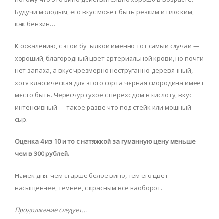
Будучи молодым, его вкус может быть резким и плоским,
как бензин…
К сожалению, с этой бутылкой именно тот самый случай —
хороший, благородный цвет артериальной крови, но почти
нет запаха, а вкус чрезмерно неструганно-деревянный,
хотя классическая для этого сорта черная смородина имеет
место быть. Чересчур сухое с переходом в кислоту, вкус
интенсивный — такое разве что под стейк или мощный
сыр.
Оценка 4 из 10 и то с натяжкой за гуманную цену меньше
чем в 300 рублей.
Намек дня: чем старше белое вино, тем его цвет
насыщеннее, темнее, с красным все наоборот.
Продолжение следует…